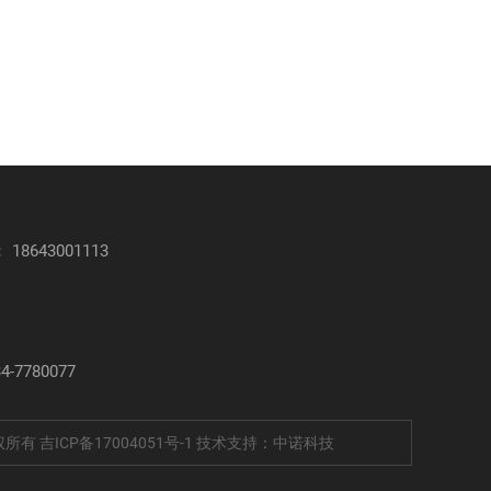
：
18643001113
1
-7780077
版权所有
吉ICP备17004051号-1
技术支持：中诺科技