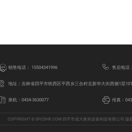
销售电话：
15504341996
售后电话
地址：吉林省四平市铁西区平西乡三合村北新华大街西侧1层10
座机：0434-3630077
传真：0434
COPYRIGHT © SPCDHR.COM 四平市成大换热设备制造有限公司 